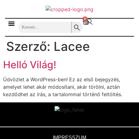
0
Search Button
Search
for:
Szerző:
Lacee
Helló Világ!
Üdvözlet a WordPress-ben! Ez az első bejegyzés,
amelyet lehet akár módosítani, akár törölni, aztán
kezdődhet az írás, a tartalommal történő feltöltés.
IMPRESSZUM