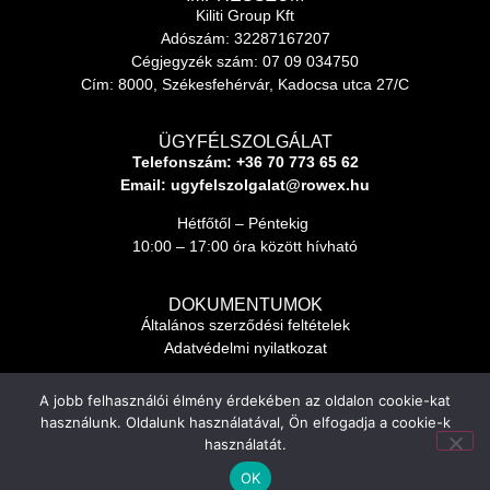
Kiliti Group Kft
Adószám: 32287167207
Cégjegyzék szám: 07 09 034750
Cím: 8000, Székesfehérvár, Kadocsa utca 27/C
ÜGYFÉLSZOLGÁLAT
Telefonszám:
+36 70 773 65 62
Email:
ugyfelszolgalat@rowex.hu
Hétfőtől – Péntekig
10:00 – 17:00 óra között hívható
DOKUMENTUMOK
Általános szerződési feltételek
Adatvédelmi nyilatkozat
A jobb felhasználói élmény érdekében az oldalon cookie-kat
SOCIAL MEGJELENÉSEK
használunk. Oldalunk használatával, Ön elfogadja a cookie-k
használatát.
OK