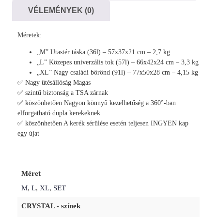
VÉLEMÉNYEK (0)
Méretek:
„M” Utastér táska (36l) – 57x37x21 cm – 2,7 kg
„L” Közepes univerzális tok (57l) – 66x42x24 cm – 3,3 kg
„XL” Nagy családi bőrönd (91l) – 77x50x28 cm – 4,15 kg
✅ Nagy ütésállóság Magas
✅ szintű biztonság a TSA zárnak
✅ köszönhetően Nagyon könnyű kezelhetőség a 360°-ban
elforgatható dupla kerekeknek
✅ köszönhetően A kerék sérülése esetén teljesen INGYEN kap
egy újat
Méret
M
,
L
,
XL
,
SET
CRYSTAL - színek