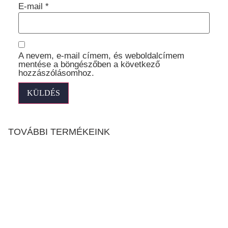
E-mail
*
A nevem, e-mail címem, és weboldalcímem
mentése a böngészőben a következő
hozzászólásomhoz.
TOVÁBBI TERMÉKEINK
ALUVISION
97 990
Ft
204 990
Ft
–